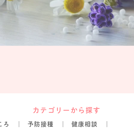
カテゴリーから探す
ころ
予防接種
健康相談