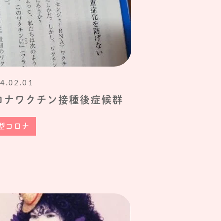
4.02.01
ロナワクチン接種後症候群
型コロナ