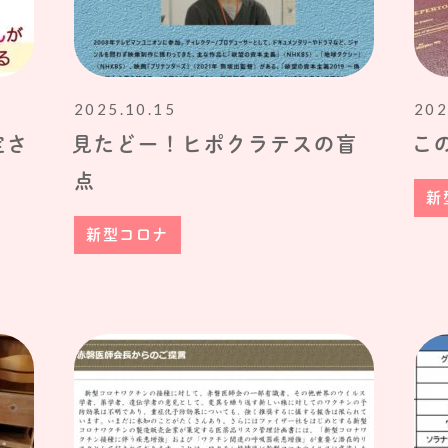
2025.10.15
202
定さ
見たどー！ヒポクラテスの盲
こ
点
新
新型コロナ