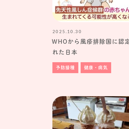
2025.10.30
WHOから風疹排除国に認
れた日本
予防接種
健康・病気