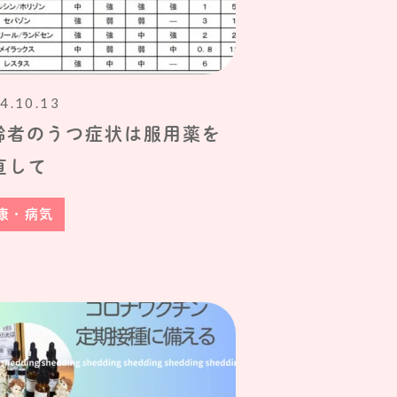
4.10.13
齢者のうつ症状は服用薬を
直して
康・病気