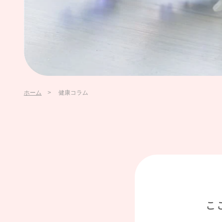
ホーム
健康コラム
こ