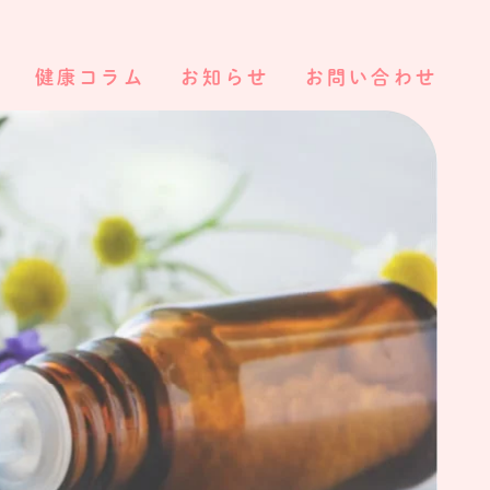
健康コラム
お知らせ
お問い合わせ